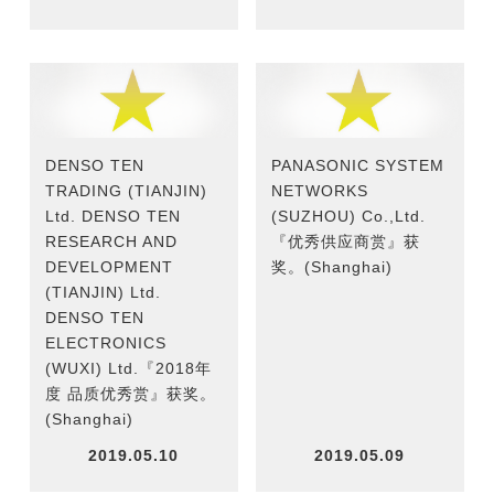
DENSO TEN
PANASONIC SYSTEM
TRADING (TIANJIN)
NETWORKS
Ltd. DENSO TEN
(SUZHOU) Co.,Ltd.
RESEARCH AND
『优秀供应商赏』获
DEVELOPMENT
奖。(Shanghai)
(TIANJIN) Ltd.
DENSO TEN
ELECTRONICS
(WUXI) Ltd.『2018年
度 品质优秀赏』获奖。
(Shanghai)
2019.05.10
2019.05.09