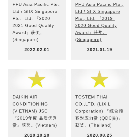
PFU Asia Pacific Pte.,
PFU Asia Pacific Pte.,
Ltd / SIIX Singapore
Ltd / SIIX Singapore
Pte., Ltd. 『2020-
Pte., Ltd. 『2019-
2021 Good Quality
2020 Good Quality
Award』获奖。
Award』获奖。
(Singapore)
(Singapore)
2022.02.01
2021.01.19
DAIKIN AIR
TOSTEM THAI
CONDITIONING
CO.,LTD. (LIXIL
(VIETNAM) JSC
Corporation) 『综合顾
『2019年度 品质优秀
客对应力赏 (QDC赏)』
赏』获奖。(Vietnam)
获奖。(Thailand)
2020.10.20
2020.08.25