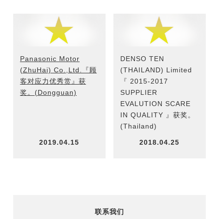
Panasonic Motor
DENSO TEN
(ZhuHai) Co.,Ltd.『顾
(THAILAND) Limited
客对应力优秀赏』获
『 2015-2017
奖。(Dongguan)
SUPPLIER
EVALUTION SCARE
IN QUALITY 』获奖。
(Thailand)
2019.04.15
2018.04.25
联系我们