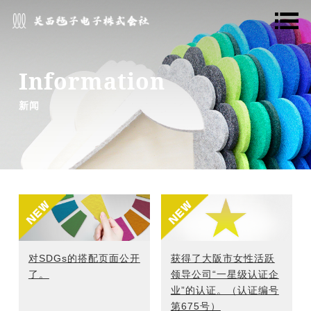
Main
navigation
Information
新闻
对SDGs的搭配页面公开
获得了大阪市女性活跃
了。
领导公司“一星级认证企
业”的认证。（认证编号
第675号）