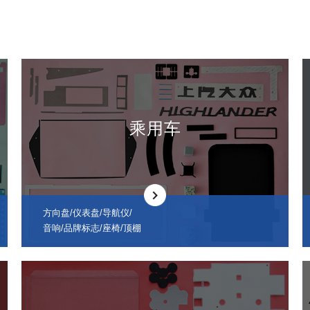
乘用车
方向盘/仪表盘/导航仪/
音响/品牌标志/座椅/顶棚