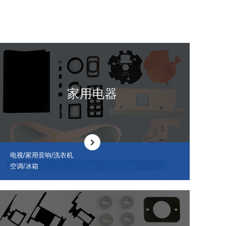
家用电器
电视/家用音响/洗衣机
空调/冰箱