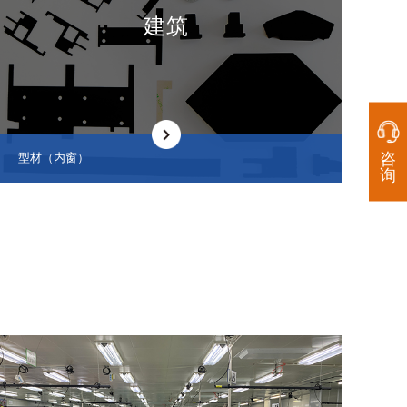
建筑
咨
型材（内窗）
询